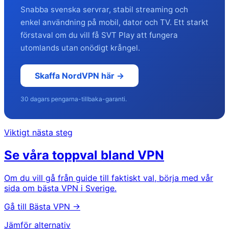
Snabba svenska servrar, stabil streaming och
enkel användning på mobil, dator och TV. Ett starkt
förstaval om du vill få SVT Play att fungera
utomlands utan onödigt krångel.
Skaffa NordVPN här →
30 dagars pengarna-tillbaka-garanti.
Viktigt nästa steg
Se våra toppval bland VPN
Om du vill gå från guide till faktiskt val, börja med vår
sida om bästa VPN i Sverige.
Gå till Bästa VPN →
Jämför alternativ