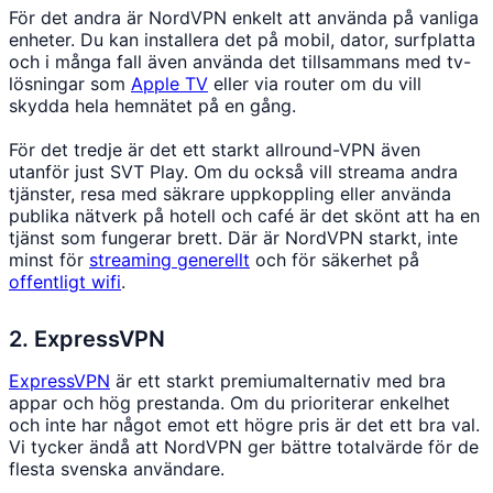
För det andra är NordVPN enkelt att använda på vanliga
enheter. Du kan installera det på mobil, dator, surfplatta
och i många fall även använda det tillsammans med tv-
lösningar som
Apple TV
eller via router om du vill
skydda hela hemnätet på en gång.
För det tredje är det ett starkt allround-VPN även
utanför just SVT Play. Om du också vill streama andra
tjänster, resa med säkrare uppkoppling eller använda
publika nätverk på hotell och café är det skönt att ha en
tjänst som fungerar brett. Där är NordVPN starkt, inte
minst för
streaming generellt
och för säkerhet på
offentligt wifi
.
2. ExpressVPN
ExpressVPN
är ett starkt premiumalternativ med bra
appar och hög prestanda. Om du prioriterar enkelhet
och inte har något emot ett högre pris är det ett bra val.
Vi tycker ändå att NordVPN ger bättre totalvärde för de
flesta svenska användare.