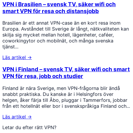
VPN i Brasilien – svensk TV, säker wifi och
smart VPN för resa och distansjobb
Brasilien är ett annat VPN-case än en kort resa inom
Europa. Avståndet till Sverige är långt, nätkvaliteten kan
skilja sig mycket mellan hotell, lägenheter, caféer,
coworkingytor och mobilnät, och många svenska
tjänst...
Läs artikel →
VPN i Finland – svensk TV, säker wifi och smart
VPN för resa, jobb och studier
Finland är nära Sverige, men VPN-frågorna blir ändå
snabbt praktiska. Du kanske är i Helsingfors över
helgen, åker färja till Åbo, pluggar i Tammerfors, jobbar
från ett hotellnät eller bor i svenskspråkiga Finland och...
Läs artikel →
Letar du efter rätt VPN?