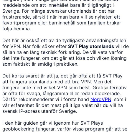
meddelande om att innehållet bara är tillgängligt i
Sverige. För många svenskar utomlands är det här
frustrerande, särskilt när man bara vill se nyheter, ett
favoritprogram eller barninnehåll som familjen brukar
följa hemma.
Det här är också ett av de tydligaste användningsfallen
för VPN. När folk söker efter
SVT Play utomlands
vill de
sällan ha en lång teknisk förklaring. De vill veta varför
det inte fungerar, om det går att lösa och vilken lösning
som faktiskt är smidig i praktiken.
Det korta svaret är att ja, det går ofta att få SVT Play
att fungera utomlands med ett bra VPN. Men det
fungerar inte med vilket VPN som helst. Gratisalternativ
är ofta för svaga, långsamma eller redan blockerade.
Därför rekommenderar vi i första hand
NordVPN
, som i
vår erfarenhet är det mest pålitliga valet när du vill ha
svensk IP-adress utanför Sverige.
I den här guiden går vi igenom hur SVT Plays
geoblockering fungerar, varför vissa program går att se