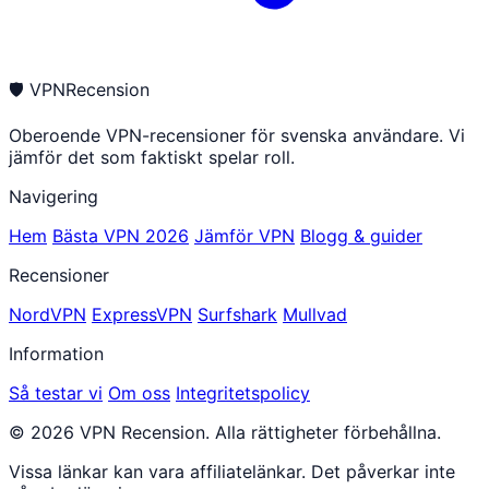
🛡
VPNRecension
Oberoende VPN-recensioner för svenska användare. Vi
jämför det som faktiskt spelar roll.
Navigering
Hem
Bästa VPN 2026
Jämför VPN
Blogg & guider
Recensioner
NordVPN
ExpressVPN
Surfshark
Mullvad
Information
Så testar vi
Om oss
Integritetspolicy
© 2026 VPN Recension. Alla rättigheter förbehållna.
Vissa länkar kan vara affiliatelänkar. Det påverkar inte