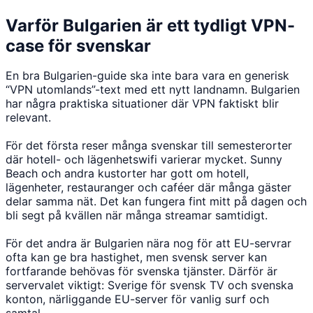
Varför Bulgarien är ett tydligt VPN-
case för svenskar
En bra Bulgarien-guide ska inte bara vara en generisk
“VPN utomlands”-text med ett nytt landnamn. Bulgarien
har några praktiska situationer där VPN faktiskt blir
relevant.
För det första reser många svenskar till semesterorter
där hotell- och lägenhetswifi varierar mycket. Sunny
Beach och andra kustorter har gott om hotell,
lägenheter, restauranger och caféer där många gäster
delar samma nät. Det kan fungera fint mitt på dagen och
bli segt på kvällen när många streamar samtidigt.
För det andra är Bulgarien nära nog för att EU-servrar
ofta kan ge bra hastighet, men svensk server kan
fortfarande behövas för svenska tjänster. Därför är
servervalet viktigt: Sverige för svensk TV och svenska
konton, närliggande EU-server för vanlig surf och
samtal.