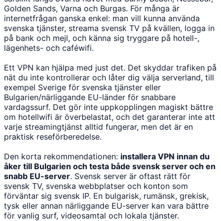
Golden Sands, Varna och Burgas. För många är
internetfrågan ganska enkel: man vill kunna använda
svenska tjänster, streama svensk TV på kvällen, logga in
på bank och mejl, och känna sig tryggare på hotell-,
lägenhets- och caféwifi.
Ett VPN kan hjälpa med just det. Det skyddar trafiken på
nät du inte kontrollerar och låter dig välja serverland, till
exempel Sverige för svenska tjänster eller
Bulgarien/närliggande EU-länder för snabbare
vardagssurf. Det gör inte uppkopplingen magiskt bättre
om hotellwifi är överbelastat, och det garanterar inte att
varje streamingtjänst alltid fungerar, men det är en
praktisk reseförberedelse.
Den korta rekommendationen:
installera VPN innan du
åker till Bulgarien och testa både svensk server och en
snabb EU-server
. Svensk server är oftast rätt för
svensk TV, svenska webbplatser och konton som
förväntar sig svensk IP. En bulgarisk, rumänsk, grekisk,
tysk eller annan närliggande EU-server kan vara bättre
för vanlig surf, videosamtal och lokala tjänster.