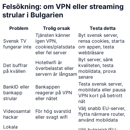
Felsökning: om VPN eller streaming
strular i Bulgarien
Problem
Trolig orsak
Testa detta
Tjänsten känner
Byt svensk server,
Svensk TV
igen VPN,
rensa cookies, starta
fungerar inte
cookies/platsdata
om appen, testa
eller fel server
webbläsare
Byt server, sänk
Hotellwifi är
Det buffrar
kvaliteten, testa
överbelastat eller
på kvällen
mobildata, prova
servern är långsam
senare
Testa svensk server,
BankID eller
Bankappen
mobildata eller pausa
bankapp
reagerar på VPN
VPN kort på betrott
strular
eller nätet
nät
Välj snabb EU-server,
Videosamtal
För hög svarstid
flytta närmare router,
hackar
eller svagt wifi
använd mobildata
Lokala
Välj bulgarisk/EU-