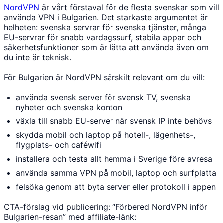
NordVPN
är vårt förstaval för de flesta svenskar som vill
använda VPN i Bulgarien. Det starkaste argumentet är
helheten: svenska servrar för svenska tjänster, många
EU-servrar för snabb vardagssurf, stabila appar och
säkerhetsfunktioner som är lätta att använda även om
du inte är teknisk.
För Bulgarien är NordVPN särskilt relevant om du vill:
använda svensk server för svensk TV, svenska
nyheter och svenska konton
växla till snabb EU-server när svensk IP inte behövs
skydda mobil och laptop på hotell-, lägenhets-,
flygplats- och caféwifi
installera och testa allt hemma i Sverige före avresa
använda samma VPN på mobil, laptop och surfplatta
felsöka genom att byta server eller protokoll i appen
CTA-förslag vid publicering: “Förbered NordVPN inför
Bulgarien-resan” med affiliate-länk: