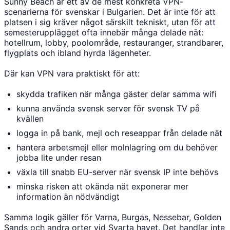
Sunny Beach är ett av de mest konkreta VPN-
scenarierna för svenskar i Bulgarien. Det är inte för att
platsen i sig kräver något särskilt tekniskt, utan för att
semesterupplägget ofta innebär många delade nät:
hotellrum, lobby, poolområde, restauranger, strandbarer,
flygplats och ibland hyrda lägenheter.
Där kan VPN vara praktiskt för att:
skydda trafiken när många gäster delar samma wifi
kunna använda svensk server för svensk TV på
kvällen
logga in på bank, mejl och reseappar från delade nät
hantera arbetsmejl eller molnlagring om du behöver
jobba lite under resan
växla till snabb EU-server när svensk IP inte behövs
minska risken att okända nät exponerar mer
information än nödvändigt
Samma logik gäller för Varna, Burgas, Nessebar, Golden
Sands och andra orter vid Svarta havet. Det handlar inte