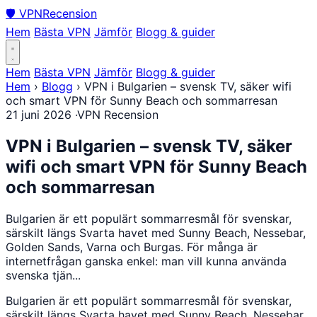
🛡
VPN
Recension
Hem
Bästa VPN
Jämför
Blogg & guider
Hem
Bästa VPN
Jämför
Blogg & guider
Hem
›
Blogg
›
VPN i Bulgarien – svensk TV, säker wifi
och smart VPN för Sunny Beach och sommarresan
21 juni 2026
·
VPN Recension
VPN i Bulgarien – svensk TV, säker
wifi och smart VPN för Sunny Beach
och sommarresan
Bulgarien är ett populärt sommarresmål för svenskar,
särskilt längs Svarta havet med Sunny Beach, Nessebar,
Golden Sands, Varna och Burgas. För många är
internetfrågan ganska enkel: man vill kunna använda
svenska tjän...
Bulgarien är ett populärt sommarresmål för svenskar,
särskilt längs Svarta havet med Sunny Beach, Nessebar,