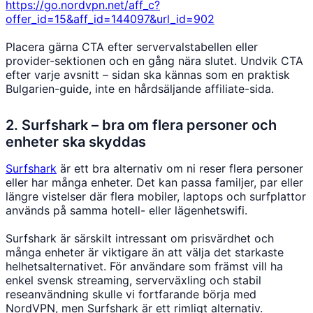
https://go.nordvpn.net/aff_c?
offer_id=15&aff_id=144097&url_id=902
Placera gärna CTA efter servervalstabellen eller
provider-sektionen och en gång nära slutet. Undvik CTA
efter varje avsnitt – sidan ska kännas som en praktisk
Bulgarien-guide, inte en hårdsäljande affiliate-sida.
2. Surfshark – bra om flera personer och
enheter ska skyddas
Surfshark
är ett bra alternativ om ni reser flera personer
eller har många enheter. Det kan passa familjer, par eller
längre vistelser där flera mobiler, laptops och surfplattor
används på samma hotell- eller lägenhetswifi.
Surfshark är särskilt intressant om prisvärdhet och
många enheter är viktigare än att välja det starkaste
helhetsalternativet. För användare som främst vill ha
enkel svensk streaming, serverväxling och stabil
reseanvändning skulle vi fortfarande börja med
NordVPN, men Surfshark är ett rimligt alternativ.