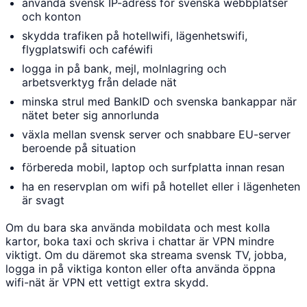
använda svensk IP-adress för svenska webbplatser
och konton
skydda trafiken på hotellwifi, lägenhetswifi,
flygplatswifi och caféwifi
logga in på bank, mejl, molnlagring och
arbetsverktyg från delade nät
minska strul med BankID och svenska bankappar när
nätet beter sig annorlunda
växla mellan svensk server och snabbare EU-server
beroende på situation
förbereda mobil, laptop och surfplatta innan resan
ha en reservplan om wifi på hotellet eller i lägenheten
är svagt
Om du bara ska använda mobildata och mest kolla
kartor, boka taxi och skriva i chattar är VPN mindre
viktigt. Om du däremot ska streama svensk TV, jobba,
logga in på viktiga konton eller ofta använda öppna
wifi-nät är VPN ett vettigt extra skydd.