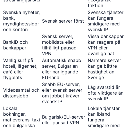
friktion
Svenska nyheter,
Svenska tjänster
bank,
kan fungera
Svensk server först
myndighetssidor
smidigare med
och konton
svensk IP
Svensk server,
Vissa bankappar
BankID och
mobildata eller
kan reagera på
bankappar
tillfälligt pausad
VPN eller
VPN
ovanliga nät
Vanlig surf på
Automatisk snabb
Närmare server
hotell, lägenhet,
server, Bulgarien
kan ge bättre
café eller
eller närliggande
hastighet än
flygplats
EU-land
Sverige
Snabb EU-server,
Låg svarstid är
Videosamtal och
eller svensk server
ofta viktigare än
distansjobb
om jobbet kräver
svensk IP
svensk IP
Lokala
Lokala tjänster
bokningar,
kan ibland
Bulgarisk/EU-server
matleverans, taxi
fungera
eller pausad VPN
och bulgariska
smidigare med