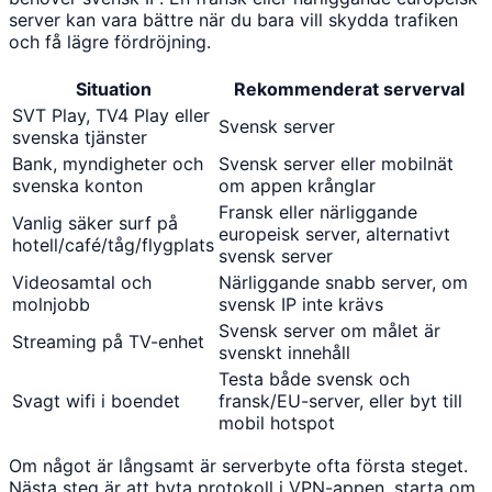
server kan vara bättre när du bara vill skydda trafiken
och få lägre fördröjning.
Situation
Rekommenderat serverval
SVT Play, TV4 Play eller
Svensk server
svenska tjänster
Bank, myndigheter och
Svensk server eller mobilnät
svenska konton
om appen krånglar
Fransk eller närliggande
Vanlig säker surf på
europeisk server, alternativt
hotell/café/tåg/flygplats
svensk server
Videosamtal och
Närliggande snabb server, om
molnjobb
svensk IP inte krävs
Svensk server om målet är
Streaming på TV-enhet
svenskt innehåll
Testa både svensk och
Svagt wifi i boendet
fransk/EU-server, eller byt till
mobil hotspot
Om något är långsamt är serverbyte ofta första steget.
Nästa steg är att byta protokoll i VPN-appen, starta om