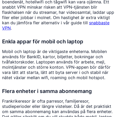
boendenät, hotellwifi och tågwifi kan vara ojämna. Ett
snabbt VPN minskar risken att VPN-tjänsten blir
flaskhalsen när du streamar, har videosamtal, laddar upp
filer eller jobbar i molnet. Om hastighet är extra viktigt
kan du jämföra fler alternativ i vår guide till
snabbaste
VPN
.
Enkla appar för mobil och laptop
Mobil och laptop är de viktigaste enheterna. Mobilen
används för BankID, kartor, biljetter, bokningar och
tvåfaktorskoder. Laptopen används för arbete, mejl,
molntjänster och större konton. VPN-appen bör därför
vara lätt att starta, lätt att byta server i och stabil när
nätet växlar mellan wifi, roaming och mobil hotspot.
Flera enheter i samma abonnemang
Frankrikeresor är ofta parresor, familjeresor,
studieperioder eller längre vistelser. Då är det praktiskt
om samma abonnemang kan användas på flera enheter.
Det gäller särskilt om du vill skydda både mobil, laptop,