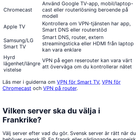
Använd Google TV-app, mobil/laptop-
Chromecast
cast eller routerlösning beroende på
modell
Kontrollera om VPN-tjänsten har app,
Apple TV
Smart DNS eller routerstöd
Smart DNS, router, extern
Samsung/LG
streamingsticka eller HDMI från laptop
Smart TV
kan vara enklare
Hyrd
VPN på egen reserouter kan vara värt
lägenhet/längre
att överväga om du kontrollerar nätet
vistelse
Läs mer i guiderna om
VPN för Smart TV
,
VPN för
Chromecast
och
VPN på router
.
Vilken server ska du välja i
Frankrike?
Välj server efter vad du gör. Svensk server är rätt när du
behöver svensk IP. En fransk eller närliggande europeisk