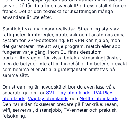
server. Då får du ofta en svensk IP-adress i stället för en
fransk. Det är den tekniska förutsättningen många
användare är ute efter.
Samtidigt ska man vara realistisk. Streaming styrs av
rättigheter, kontoregler, appteknik och tjänsternas egna
system för VPN-detektering. Ett VPN kan hjälpa, men
det garanterar inte att varje program, match eller app
fungerar varje gång. Inom EU finns dessutom
portabilitetsregler för vissa betalda streamingtjänster,
men de betyder inte att allt innehåll alltid beter sig exakt
som hemma eller att alla gratistjänster omfattas på
samma sätt.
Om streaming är huvudskälet bör du även läsa våra
separata guider för
SVT Play utomlands
,
TV4 Play
utomlands
,
Viaplay utomlands
och
Netflix utomlands
.
Den här sidan fokuserar bredare på Frankrike: resan,
wifi, serverval, distansjobb, TV-enheter och praktisk
felsökning.