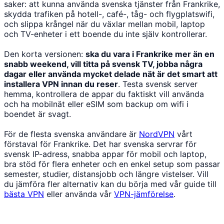
saker: att kunna använda svenska tjänster från Frankrike,
skydda trafiken på hotell-, café-, tåg- och flygplatswifi,
och slippa krångel när du växlar mellan mobil, laptop
och TV-enheter i ett boende du inte själv kontrollerar.
Den korta versionen:
ska du vara i Frankrike mer än en
snabb weekend, vill titta på svensk TV, jobba några
dagar eller använda mycket delade nät är det smart att
installera VPN innan du reser
. Testa svensk server
hemma, kontrollera de appar du faktiskt vill använda
och ha mobilnät eller eSIM som backup om wifi i
boendet är svagt.
För de flesta svenska användare är
NordVPN
vårt
förstaval för Frankrike. Det har svenska servrar för
svensk IP-adress, snabba appar för mobil och laptop,
bra stöd för flera enheter och en enkel setup som passar
semester, studier, distansjobb och längre vistelser. Vill
du jämföra fler alternativ kan du börja med vår guide till
bästa VPN
eller använda vår
VPN-jämförelse
.