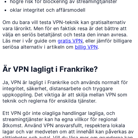
högre risk för blockering av streamingtjänster
oklar integritet och affärsmodell
Om du bara vill testa VPN-teknik kan gratisalternativ
vara lärorikt. Men för en faktisk resa är det bättre att
välja en seriös betaltjänst och testa den innan avresa.
Läs mer i vår guide om
gratis VPN
, eller jämför billigare
seriösa alternativ i artikeln om
billig VPN
.
Är VPN lagligt i Frankrike?
Ja, VPN är lagligt i Frankrike och används normalt för
integritet, säkerhet, distansarbete och tryggare
uppkoppling. Det viktiga är att skilja mellan VPN som
teknik och reglerna för enskilda tjänster.
Ett VPN gör inte olagliga handlingar lagliga, och
streamingtjänster kan ha egna villkor för regional
åtkomst. Använd VPN ansvarsfullt, respektera lokala
lagar och var medveten om att innehåll kan påverkas av
rättigheter och avtal. Vill du läsa mer om grunderna kan