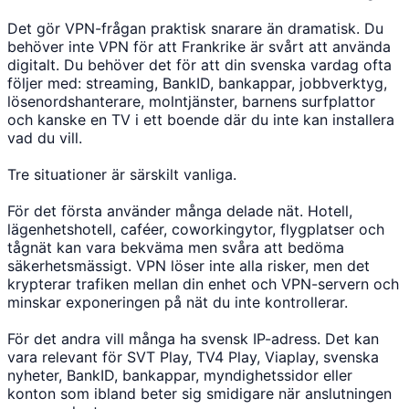
Det gör VPN-frågan praktisk snarare än dramatisk. Du
behöver inte VPN för att Frankrike är svårt att använda
digitalt. Du behöver det för att din svenska vardag ofta
följer med: streaming, BankID, bankappar, jobbverktyg,
lösenordshanterare, molntjänster, barnens surfplattor
och kanske en TV i ett boende där du inte kan installera
vad du vill.
Tre situationer är särskilt vanliga.
För det första använder många delade nät. Hotell,
lägenhetshotell, caféer, coworkingytor, flygplatser och
tågnät kan vara bekväma men svåra att bedöma
säkerhetsmässigt. VPN löser inte alla risker, men det
krypterar trafiken mellan din enhet och VPN-servern och
minskar exponeringen på nät du inte kontrollerar.
För det andra vill många ha svensk IP-adress. Det kan
vara relevant för SVT Play, TV4 Play, Viaplay, svenska
nyheter, BankID, bankappar, myndighetssidor eller
konton som ibland beter sig smidigare när anslutningen