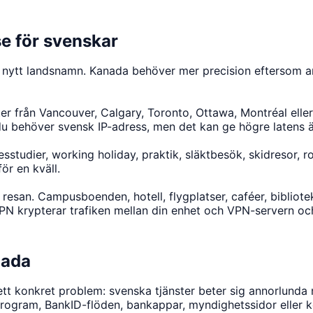
se för svenskar
 nytt landsnamn. Kanada behöver mer precision eftersom a
ter från Vancouver, Calgary, Toronto, Ottawa, Montréal eller
r du behöver svensk IP-adress, men det kan ge högre latens 
tesstudier, working holiday, praktik, släktbesök, skidresor,
ör en kväll.
resan. Campusboenden, hotell, flygplatser, caféer, bibliot
 VPN krypterar trafiken mellan din enhet och VPN-servern och
nada
ett konkret problem: svenska tjänster beter sig annorlunda
program, BankID-flöden, bankappar, myndighetssidor eller k