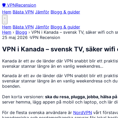
🛡
VPN
Recension
Hem
Bästa VPN
Jämför
Blogg & guider
Hem
Bästa VPN
Jämför
Blogg & guider
Hem
›
Blogg
›
VPN i Kanada – svensk TV, säker wifi och 
25 maj 2026
·
VPN Recension
VPN i Kanada – svensk TV, säker wifi
Kanada är ett av de länder där VPN snabbt blir ett praktis
svenskar stannar längre än en vanlig weekendres...
Kanada är ett av de länder där VPN snabbt blir ett praktis
svenskar stannar längre än en vanlig weekendresa och du an
boenden.
Den korta versionen:
ska du resa, plugga, jobba, hälsa på
server hemma, lägg appen på mobil och laptop, och lär dig
För de flesta svenska användare är
NordVPN
vårt förstava
kanadensiska och nordamerikanska servrar för lokal hastighe