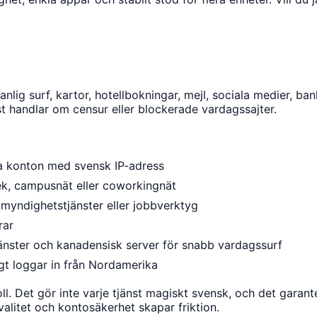
nlig surf, kartor, hotellbokningar, mejl, sociala medier, b
t handlar om censur eller blockerade vardagssajter.
ka konton med svensk IP-adress
iotek, campusnät eller coworkingnät
myndighetstjänster eller jobbverktyg
rar
jänster och kanadensisk server för snabb vardagssurf
ligt loggar in från Nordamerika
oll. Det gör inte varje tjänst magiskt svensk, och det garan
valitet och kontosäkerhet skapar friktion.