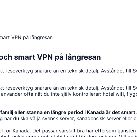
smart VPN på långresan
 och smart VPN på långresan
kt reseverktyg snarare än en teknisk detalj. Avståndet till 
kt reseverktyg snarare än en teknisk detalj. Avståndet till 
vänder ofta nät du inte själv kontrollerar: hotellwifi, fly
 familj eller stanna en längre period i Kanada är det smart
 när du ska välja svensk server, kanadensisk server eller 
l för Kanada. Det passar särskilt bra här eftersom tjänsten
t, enkla appar och stabilt stöd för flera enheter. Vill du j