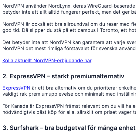
NordVPN använder NordLynx, deras WireGuard-baserade prot
betyder inte att allt alltid fungerar perfekt, men det ger
NordVPN är också ett bra allroundval om du reser med fle
god tid. Då slipper du stå på ett campus i Toronto, ett ho
Det betyder inte att NordVPN kan garantera att varje svens
NordVPN det mest rimliga förstavalet för svenska använd
Kolla aktuellt NordVPN-erbjudande här
.
2. ExpressVPN – starkt premiumalternativ
ExpressVPN
är ett bra alternativ om du prioriterar enkelh
väldigt rak premiumupplevelse och minimalt med inställni
För Kanada är ExpressVPN främst relevant om du vill ha en
nödvändigtvis bäst köp för alla, särskilt om priset väger t
3. Surfshark – bra budgetval för många enhet