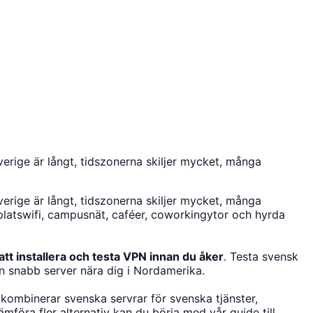
Sverige är långt, tidszonerna skiljer mycket, många
Sverige är långt, tidszonerna skiljer mycket, många
gplatswifi, campusnät, caféer, coworkingytor och hyrda
 att installera och testa VPN innan du åker
. Testa svensk
en snabb server nära dig i Nordamerika.
 kombinerar svenska servrar för svenska tjänster,
ämföra fler alternativ kan du börja med vår guide till