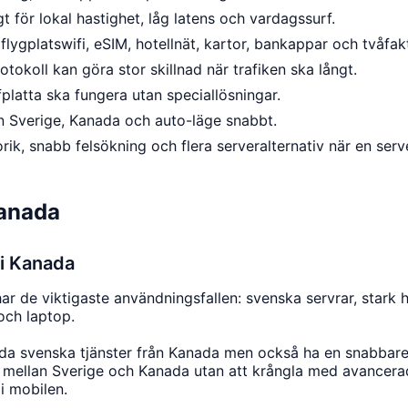
gt för lokal hastighet, låg latens och vardagssurf.
ygplatswifi, eSIM, hotellnät, kartor, bankappar och tvåfak
koll kan göra stor skillnad när trafiken ska långt.
platta ska fungera utan speciallösningar.
 Sverige, Kanada och auto-läge snabbt.
orik, snabb felsökning och flera serveralternativ när en serv
anada
 i Kanada
ar de viktigaste användningsfallen: svenska servrar, stark
och laptop.
a svenska tjänster från Kanada men också ha en snabbare lo
ellan Sverige och Kanada utan att krångla med avancerade i
i mobilen.