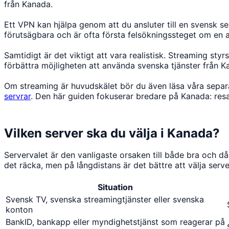
från Kanada.
Ett VPN kan hjälpa genom att du ansluter till en svensk se
förutsägbara och är ofta första felsökningssteget om en ap
Samtidigt är det viktigt att vara realistisk. Streaming st
förbättra möjligheten att använda svenska tjänster från K
Om streaming är huvudskälet bör du även läsa våra separ
servrar
. Den här guiden fokuserar bredare på Kanada: resa,
Vilken server ska du välja i Kanada?
Servervalet är den vanligaste orsaken till både bra och då
det räcka, men på långdistans är det bättre att välja server
Situation
Svensk TV, svenska streamingtjänster eller svenska
konton
BankID, bankapp eller myndighetstjänst som reagerar på