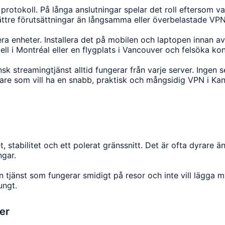
okoll. På långa anslutningar spelar det roll eftersom var
 bättre förutsättningar än långsamma eller överbelastade VPN
ra enheter. Installera det på mobilen och laptopen innan a
tell i Montréal eller en flygplats i Vancouver och felsöka k
k streamingtjänst alltid fungerar från varje server. Ingen 
are som vill ha en snabb, praktisk och mångsidig VPN i Ka
et, stabilitet och ett polerat gränssnitt. Det är ofta dyra
ngar.
 tjänst som fungerar smidigt på resor och inte vill lägga m
ungt.
er