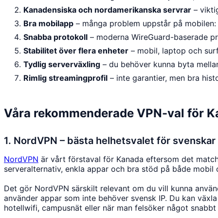
Kanadensiska och nordamerikanska servrar
– vikti
Bra mobilapp
– många problem uppstår på mobilen: fl
Snabba protokoll
– moderna WireGuard-baserade proto
Stabilitet över flera enheter
– mobil, laptop och surf
Tydlig serverväxling
– du behöver kunna byta mellan
Rimlig streamingprofil
– inte garantier, men bra hist
Våra rekommenderade VPN-val för K
1. NordVPN – bästa helhetsvalet för svenskar
NordVPN
är vårt förstaval för Kanada eftersom det match
serveralternativ, enkla appar och bra stöd på både mobil 
Det gör NordVPN särskilt relevant om du vill kunna använd
använder appar som inte behöver svensk IP. Du kan växla m
hotellwifi, campusnät eller när man felsöker något snabbt 