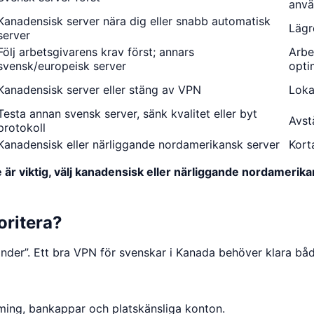
anvä
Kanadensisk server nära dig eller snabb automatisk
Lägr
server
Följ arbetsgivarens krav först; annars
Arbe
svensk/europeisk server
opti
Kanadensisk server eller stäng av VPN
Loka
Testa annan svensk server, sänk kvalitet eller byt
Avst
protokoll
Kanadensisk eller närliggande nordamerikansk server
Kort
 är viktig, välj kanadensisk eller närliggande nordamerika
oritera?
änder”. Ett bra VPN för svenskar i Kanada behöver klara bå
eaming, bankappar och platskänsliga konton.