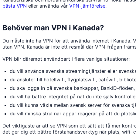
bästa VPN
eller använda vår
VPN-jämförelse
.
Behöver man VPN i Kanada?
Du måste inte ha VPN för att använda internet i Kanada. Va
utan VPN. Kanada är inte ett resmål där VPN-frågan främs
VPN blir däremot användbart i flera vanliga situationer:
du vill använda svenska streamingtjänster eller svens
du ansluter till hotellwifi, flygplatswifi, caféwifi, bibl
du ska logga in på svenska bankappar, BankID-flöden, 
du vill ha bättre integritet på nät du inte själv kontrolle
du vill kunna växla mellan svensk server för svenska t
du vill minska strul när appar reagerar på att du plöts
Det viktigaste är att se VPN som ett sätt att få mer kontr
det ger dig ett bättre förstahandsverktyg när plats, wifi-k