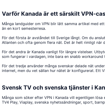
Varför Kanada är ett särskilt VPN-ca
Många landguider om VPN blir lätt samma artikel med ett
än en kort semesterresa.
För det första är avståndet till Sverige långt. Om du anslu
Atlanten och ofta genom flera nät. Det är helt rimligt nä
För det andra är Kanada vanligt för längre vistelser. Utby
som fungerar i vardagen, inte bara en snabb workaround f
För det tredje använder många svenskar delade nät under 
internet, men du vet sällan hur nätet är konfigurerat. Ett
Svensk TV och svenska tjänster i Ka
Många som söker efter VPN i Kanada vill egentligen lösa 
TV4 Play, Viaplay, svenska nyhetssändningar, sport, barn