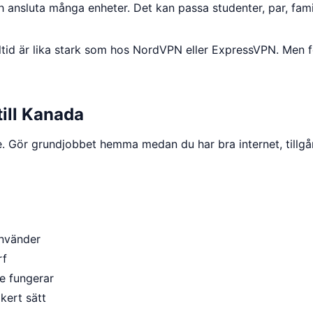
h ansluta många enheter. Det kan passa studenter, par, fami
tid är lika stark som hos NordVPN eller ExpressVPN. Men fö
till Kanada
e. Gör grundjobbet hemma medan du har bra internet, tillgån
använder
rf
e fungerar
kert sätt