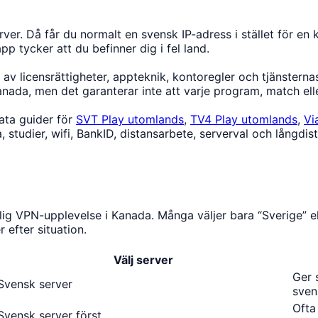
rver. Då får du normalt en svensk IP-adress i stället för e
p tycker att du befinner dig i fel land.
yrs av licensrättigheter, appteknik, kontoregler och tjänste
anada, men det garanterar inte att varje program, match ell
ata guider för
SVT Play utomlands
,
TV4 Play utomlands
,
Vi
 studier, wifi, BankID, distansarbete, serverval och långdis
lig VPN-upplevelse i Kanada. Många väljer bara “Sverige” el
 efter situation.
Välj server
Ger 
Svensk server
sven
Ofta
Svensk server först